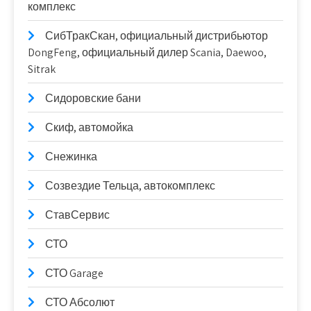
комплекс
СибТракСкан, официальный дистрибьютор
DongFeng, официальный дилер Scania, Daewoo,
Sitrak
Сидоровские бани
Скиф, автомойка
Снежинка
Созвездие Тельца, автокомплекс
СтавСервис
СТО
СТО Garage
СТО Абсолют