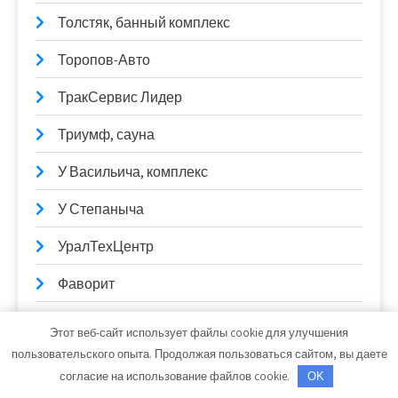
Толстяк, банный комплекс
Торопов-Авто
ТракСервис Лидер
Триумф, сауна
У Васильича, комплекс
У Степаныча
УралТехЦентр
Фаворит
Фламинго, лечебный пансионат
Этот веб-сайт использует файлы cookie для улучшения
пользовательского опыта. Продолжая пользоваться сайтом, вы даете
Форвард, автокомплекс
согласие на использование файлов cookie.
OK
Формула м2, центр строительства и ремонта