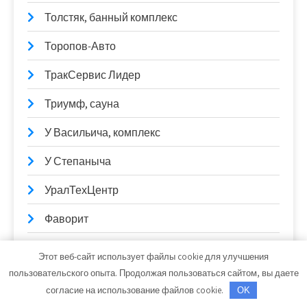
Толстяк, банный комплекс
Торопов-Авто
ТракСервис Лидер
Триумф, сауна
У Васильича, комплекс
У Степаныча
УралТехЦентр
Фаворит
Фламинго, лечебный пансионат
Этот веб-сайт использует файлы cookie для улучшения
пользовательского опыта. Продолжая пользоваться сайтом, вы даете
Форвард, автокомплекс
согласие на использование файлов cookie.
OK
Формула м2, центр строительства и ремонта