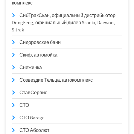
комплекс
СибТракСкан, официальный дистрибьютор
DongFeng, официальный дилер Scania, Daewoo,
Sitrak
Сидоровские бани
Скиф, автомойка
Снежинка
Созвездие Тельца, автокомплекс
СтавСервис
СТО
СТО Garage
СТО Абсолют