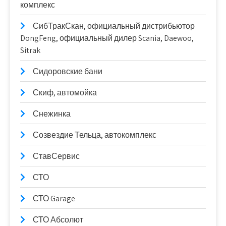
комплекс
СибТракСкан, официальный дистрибьютор
DongFeng, официальный дилер Scania, Daewoo,
Sitrak
Сидоровские бани
Скиф, автомойка
Снежинка
Созвездие Тельца, автокомплекс
СтавСервис
СТО
СТО Garage
СТО Абсолют