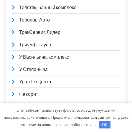
Толстяк, банный комплекс
Торопов-Авто
ТракСервис Лидер
Триумф, сауна
У Васильича, комплекс
У Степаныча
УралТехЦентр
Фаворит
Фламинго, лечебный пансионат
Этот веб-сайт использует файлы cookie для улучшения
пользовательского опыта. Продолжая пользоваться сайтом, вы даете
Форвард, автокомплекс
согласие на использование файлов cookie.
OK
Формула м2, центр строительства и ремонта